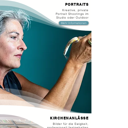
PORTRAITS
Kreative, private
Portrait Shootings im
Studio oder Outdoor
Mehr Informationen
KIRCHENANLÄSSE
Bilder für die Ewigkeit,
professionell festgehalten